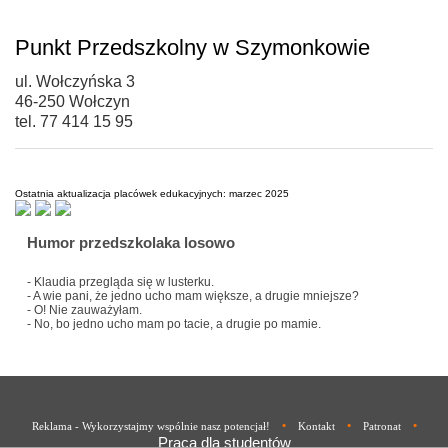
Punkt Przedszkolny w Szymonkowie
ul. Wołczyńska 3
46-250 Wołczyn
tel. 77 414 15 95
Ostatnia aktualizacja placówek edukacyjnych: marzec 2025
Humor przedszkolaka losowo
- Klaudia przegląda się w lusterku.
- A wie pani, że jedno ucho mam większe, a drugie mniejsze?
- O! Nie zauważyłam.
- No, bo jedno ucho mam po tacie, a drugie po mamie.
•
•
•
Reklama - Wykorzystajmy wspólnie nasz potencjał!
Kontakt
Patronat
Praca dla studentów