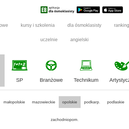
dowe
kursy i szkolenia
dla ósmoklasisty
rankin
uczelnie
angielski
SP
Branżowe
Technikum
Artystyc
małopolskie
mazowieckie
opolskie
podkarp.
podlaskie
zachodniopom.